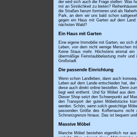
der wird sich auch die Frage stellen: Was h
mir an Sinnlichkeit zu bieten? Reihenhäuse
die Straßen herum formieren und als Naherho
Park, an dem wir uns bald schon sattges
gegen ein Haus mit Garten auf dem Land 
nächsten Wald?
Ein Haus mit Garten
Eine eigene Immobilie mit Garten, wo sich 
Leben, von dem nicht wenige Menschen träu
Keine Staus mehr. Höchstens einmal ein Tr
übermäßige Feinstaubbelastung mehr und 
Großstadt.
Die passende Einrichtung
Wenn schon Landleben, dann auch konseque
Leben auf dem Lande entschieden hat, der 
diese auch direkt online bestellen. Denn z
liegt weit entfernt. Und für Möbel aus dem
Dieser Shop setzt den Schwerpunkt auf Mass
den Transport der guten Möbelstücke kü
werden. Schön, wenn solch gewichtige Möbel 
passenden Größe des Kofferraums nicht 
Schmerzgrenze hinaus. Das ist bequem und
Massive Möbel
Manche Möbel bestehen eigentlich nur aus