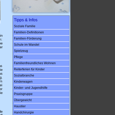
Tipps & Infos
Soziale Familie
Familien-Definitionen
in
Familien-Förderung
m:
ne
Schule im Wandel
er
Spielzeug
Pflege
Familienfreundliches Wohnen
as
Reiterferien für Kinder
ie
us
Sozialbranche
g.
um
Kinderwagen
ei
Kinder- und Jugendhilfe
er
ie
Praxisgruppe
Übergewicht
Haustier
de
Handchirurgie