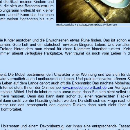
at die Stadt meinen Kindern und
rn, die sich wie Betonmauern um
lungsraum vielleicht ein kleiner
ehen haben? Kann das bestehen
mit weiten Horizonten bis zum
markusspiske / pixabay.com (pixabay license)
die Kinder austoben und die Erwachsenen etwas Ruhe finden. Das ist schon e
men. Gute Luft und ein statistisch erwiesen längeres Leben. Und vor alle
aktor, hinter dem man einmal für einen Kilometer hinterher tuckert. Kei
immer überall verfügbare Parkplätze. Wer träumt da noch vom Leben in d
nt: Die Möbel bestimmen den Charakter einer Wohnung und wer sich für d
wird vermutlich auch Landhausmöbel lieben. Und praktischerweise können S
um Leben auf dem Lande gehört auch oft die Erkenntnis: Das nächste Möbelha
 Internet steht Ihnen der Onlineshop
www.moebel-sofortkauf.de
zur Verfügun
ivholz-Möbel. Und da lohnt es sich umso mehr, dass Sie sich nicht selbst 
mmern müssen. Denn das kann dann schon zu einer regelrechten Placker
dann direkt vor die Haustür geliefert werden. Da stellt sich die Frage nach d
mehr und das beansprucht den eigenen Rücken dann auch nicht über d
 komfortabel.
 Holzresten und einem Dekorüberzug, der ihnen eine entsprechende Fassa