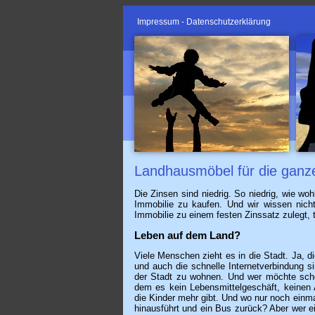
Impressum
-
Datenschutzerklärung
Landhausmöbel für die ganze
Die Zinsen sind niedrig. So niedrig, wie woh
Immobilie zu kaufen. Und wir wissen nicht
Immobilie zu einem festen Zinssatz zulegt, tr
Leben auf dem Land?
Viele Menschen zieht es in die Stadt. Ja, die
und auch die schnelle Internetverbindung 
der Stadt zu wohnen. Und wer möchte scho
dem es kein Lebensmittelgeschäft, keinen 
die Kinder mehr gibt. Und wo nur noch ein
hinausführt und ein Bus zurück? Aber wer ei